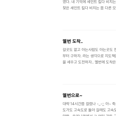
였다. 내 기억에 세인트 킬다 비치
찾은 세인트 킬다 비치는 쫌 다른 모
멜번 도착..
갈곳도 없고 아는사람도 아는곳도 전혀 
부터 구하자. 라는 생각으로 지도책
을 세우고 도전하자.. 멜번에 도착
멜번으로~
대략 14시간쯤 걸렸나 -_-;; 아~
도가도 고속도로 돌아 갈래도 고속도