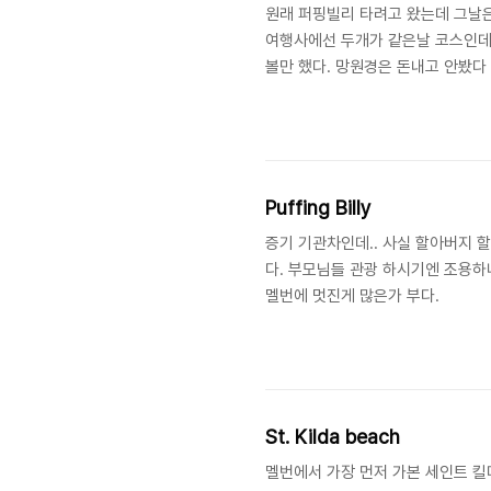
원래 퍼핑빌리 타려고 왔는데 그날은
여행사에선 두개가 같은날 코스인데 
볼만 했다. 망원경은 돈내고 안봤다 -
Puffing Billy
증기 기관차인데.. 사실 할아버지 
다. 부모님들 관광 하시기엔 조용하
멜번에 멋진게 많은가 부다.
St. Kilda beach
멜번에서 가장 먼저 가본 세인트 킬