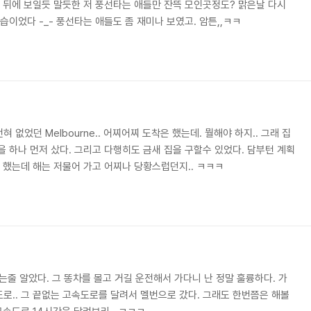
는 뒤에 보일듯 말듯한 저 풍선타는 애들만 잔뜩 모인곳정도? 맑은날 다시
습이었다 -_- 풍선타는 애들도 좀 재미나 보였고. 암튼,,ㅋㅋ
없었던 Melbourne.. 어찌어찌 도착은 했는데. 뭘해야 하지.. 그래 집
을 하나 먼저 샀다. 그리고 다행히도 금새 집을 구할수 있었다. 담부턴 계획
은 했는데 해는 저물어 가고 어찌나 당황스럽던지.. ㅋㅋㅋ
 죽는줄 알았다. 그 똥차를 몰고 거길 운전해서 가다니 난 정말 훌륭하다. 가
로.. 그 끝없는 고속도로를 달려서 멜번으로 갔다. 그래도 한번쯤은 해볼