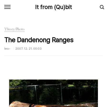
본문 바로가기
It from (Qu)bit
YStory/Photo
The Dandenong Ranges
leo-
2007. 12. 21. 00:03