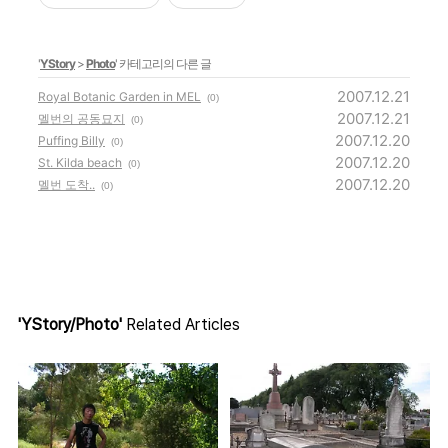
'
YStory
>
Photo
' 카테고리의 다른 글
2007.12.21
Royal Botanic Garden in MEL
(0)
2007.12.21
멜번의 공동묘지
(0)
2007.12.20
Puffing Billy
(0)
2007.12.20
St. Kilda beach
(0)
2007.12.20
멜번 도착..
(0)
'YStory/Photo'
Related Articles