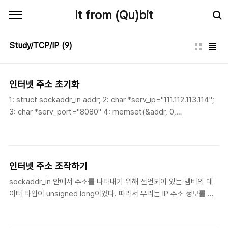
본문 바로가기
It from (Qu)bit
Study/TCP/IP
(9)
인터넷 주소 초기화
1: struct sockaddr_in addr; 2: char *serv_ip="111.112.113.114";
3: char *serv_port="8080" 4: memset(&addr, 0,
sizeof(addr_len)); 5: addr.sin_family = AF_INET; 6:
addr.sin_addr.s_addr = inet_addr(serv_ip); 7: addr.sin_port =
htons(atoi(serv_port)); 1에서 인터넷 주소 정보를 나타내는 구조체
변수 생성. 2와 3에서는 IP 주소와 Port를 선언. 4에서는 memset 함
인터넷 주소 조작하기
수를 호출해서 인자로 전달되 구조체 변수를 0으로 초기화해 주고 있
sockaddr_in 안에서 주소를 나타내기 위해 선언되어 있는 멤버의 데
다. 구조체 변수의 모든 멤버를 적절한 값으로 초기화해 주는 경우 모든
이터 타입이 unsigned long이었다. 따라서 우리는 IP 주소 정보를 할
멤버를 ..
당하기 위해 unsigned long 타입으로 IP 주소를 표현할 수 있어야 한
다. 하지만 직접 계산하지 않아도 인터넷 주소를 조작해 주는 여러 함수