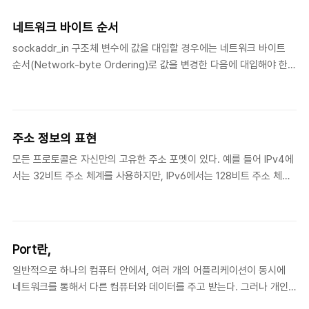
들이 존재한다. Dotted-Decimal Notation의 주소 값을 unsigned
long 타입으로 변환해 줄 뿐만 아니라, 네트워크 바이트 순서로의 변환
네트워크 바이트 순서
도 알아서 해준다. inet_addr() : Dotted-Decimal Notation을 Big-
sockaddr_in 구조체 변수에 값을 대입할 경우에는 네트워크 바이트
Endian 32비트 값으로 변환 #include #include #include
순서(Network-byte Ordering)로 값을 변경한 다음에 대입해야 한
unsigned long inet_addr(const char *strin..
다. 네트워크 바이트 순서에 대해 이야기 하기전에 바이트 순서의 의미
부터 시작해 보자. 바이트 순서라는 것은 시스템이 내부적으로 데이터
를 표현하는 방법을 의미한다. 여기서 데이터 표현방식은 모든 시스템
이 같은것이 아니다. 크게 두 가지 방법으로 나뉘는데, 하나는 Big-
주소 정보의 표현
Endian 방식이고 또 하나는 Little-Endian 방식이다. 바이트 순서
모든 프로토콜은 자신만의 고유한 주소 포멧이 있다. 예를 들어 IPv4에
(Byte Order) Big-Endian은 상위 바이트의 값 이 메모리상에 먼저
서는 32비트 주소 체계를 사용하지만, IPv6에서는 128비트 주소 체계
(번지수가 작은 위치에) 저장되는 순서이며, Little-Endian은 하위 바
를 사용한다. 그러므로 프로토콜에 따라 주소 정보를 나타내는 데이터
이트의 값이 메모리상에 먼저(번지수가 작은 위치에) ..
타입이 독립적으로 존재한다. 여기서는 IPv4를 중심으로 살펴본다.
IPv4의 주소 체계를 나타내는 구조체 struct sockaddr_in {
sa_family_t sin_family; /* 주소 체계(address family) */ unit16_t
Port란,
sin_port; /* 16비트 TCP / UDP Port */ struct in_addr sin_addr;
일반적으로 하나의 컴퓨터 안에서, 여러 개의 어플리케이션이 동시에
/* 32비트 IPv4 주소 */ char sin_zero[8]; /* 사용되지 않음 */ };
네트워크를 통해서 다른 컴퓨터와 데이터를 주고 받는다. 그러나 개인
struct in_addr { unit3..
이 사용하는 컴퓨터는 하나의 물리적 연결 장치(네트워크 카드)를 통해