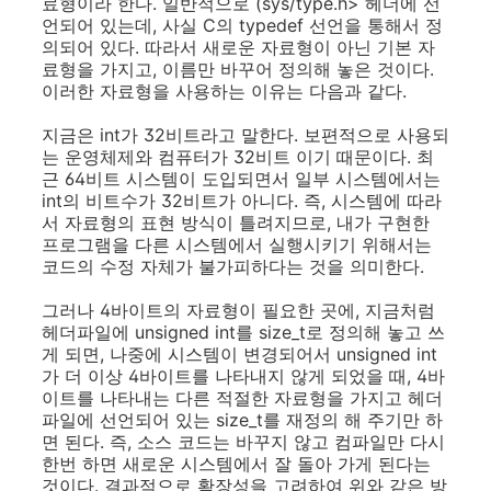
료형이라 한다. 일반적으로 (sys/type.h> 헤더에 선
언되어 있는데, 사실 C의 typedef 선언을 통해서 정
의되어 있다. 따라서 새로운 자료형이 아닌 기본 자
료형을 가지고, 이름만 바꾸어 정의해 놓은 것이다.
이러한 자료형을 사용하는 이유는 다음과 같다.
지금은 int가 32비트라고 말한다. 보편적으로 사용되
는 운영체제와 컴퓨터가 32비트 이기 때문이다. 최
근 64비트 시스템이 도입되면서 일부 시스템에서는
int의 비트수가 32비트가 아니다. 즉, 시스템에 따라
서 자료형의 표현 방식이 틀려지므로, 내가 구현한
프로그램을 다른 시스템에서 실행시키기 위해서는
코드의 수정 자체가 불가피하다는 것을 의미한다.
그러나 4바이트의 자료형이 필요한 곳에, 지금처럼
헤더파일에 unsigned int를 size_t로 정의해 놓고 쓰
게 되면, 나중에 시스템이 변경되어서 unsigned int
가 더 이상 4바이트를 나타내지 않게 되었을 때, 4바
이트를 나타내는 다른 적절한 자료형을 가지고 헤더
파일에 선언되어 있는 size_t를 재정의 해 주기만 하
면 된다. 즉, 소스 코드는 바꾸지 않고 컴파일만 다시
한번 하면 새로운 시스템에서 잘 돌아 가게 된다는
것이다. 결과적으로 확장성을 고려하여 위와 같은 방