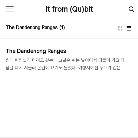
본문 바로가기
It from (Qu)bit
The Dandenong Ranges
(1)
The Dandenong Ranges
원래 퍼핑빌리 타려고 왔는데 그날은 쉬는 날이어서 되돌아 가고 다
음날 다시 서둘러 온김에 요기도 들렀다. 여행사에선 두개가 같은날
코스인데 사실 요기에 볼거리가 딱히 많은건 아니기에 -_- 아무튼
낮잠도 좀 자고 볼만 했다. 망원경은 돈내고 안봤다 -_-;;