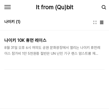
본문 바로가기
It from (Qu)bit
나이키
(1)
나이키 10K 휴먼 레이스
8월 31일 오후 6시 여의도 공원 문화광장에서 열리는 나이키 휴먼레
이스 참가비 1만 5천원중 절반은 UN 난민 기구 랜스 암스트롱 재단
세계 야생생물 기금 중에 선택해서 기부 할 수 있다. 거기에 참가하
면 참가번호가 새겨진 나이키 티셔츠를 제공한다. 대회가 끝나면 빅
콘서트도 한다는데 아무튼 자세한 내용은 이곳 에서 확인이 가능하
다.