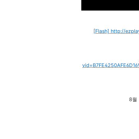
[Flash] http://ez
vid=B7FE4250AFE6D16
8월