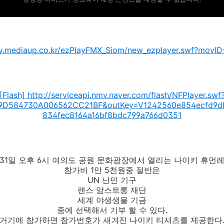
play.mediaup.co.kr/ezPlayFMX_Siom/new_ezplayer.swf?movI
[Flash] http://serviceapi.nmv.naver.com/flash/NFPlayer.swf
9D584730A006562CC21BF&outKey=V1242560e854ecfd9d
834fec8164a16bf8bdc799a766d0351
 31일 오후 6시 여의도 공원 문화광장에서 열리는 나이키 휴먼
참가비 1만 5천원중 절반은
UN 난민 기구
랜스 암스트롱 재단
세계 야생생물 기금
중에 선택해서 기부 할 수 있다.
거기에 참가하면 참가번호가 새겨진 나이키 티셔츠를 제공한다