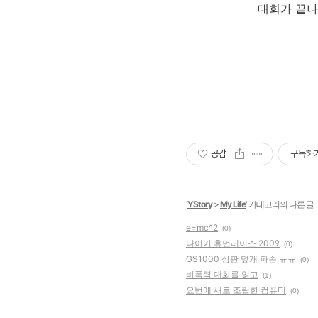
대회가 끝나
공감
구독하
'
YStory
>
My Life
' 카테고리의 다른 글
e=mc^2
(0)
나이키 휴먼레이스 2009
(0)
GS1000 상판 덮개 파손 ㅠㅠ
(0)
비폭력 대화를 읽고
(1)
요번에 새로 조립한 컴퓨터
(0)