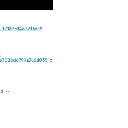
D=1216361487216679
?
b708bdc799a766d0351c
레이스
.