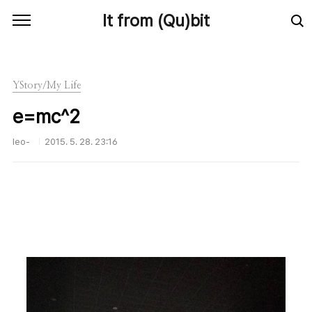
본문 바로가기
It from (Qu)bit
YStory/My Life
e=mc^2
leo-
2015. 5. 28. 23:16