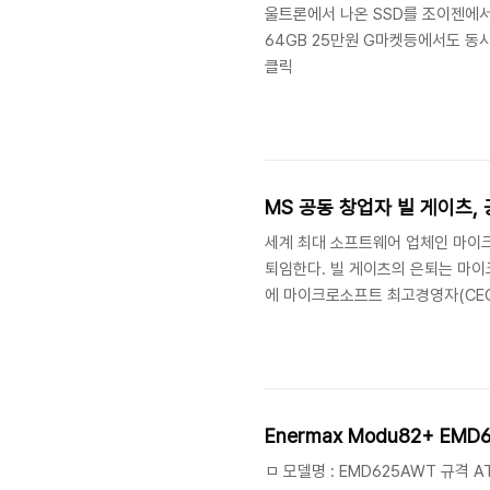
울트론에서 나온 SSD를 조이젠에서 
64GB 25만원 G마켓등에서도 동시
클릭
MS 공동 창업자 빌 게이츠,
세계 최대 소프트웨어 업체인 마이크
퇴임한다. 빌 게이츠의 은퇴는 마이
에 마이크로소프트 최고경영자(CEO
왔다. 퇴임은 하지만 그는 여전히 2
번 은퇴를 계기로 그는 이제 자선 단
터뷰에서 "나의 재산이 기술 개발과 
게도 좋은 일"이라 생각한다고 밝힌바 
Enermax Modu82+ EMD
ㅁ 모델명 : EMD625AWT 규격 A