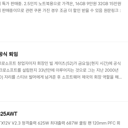
특가 판매중. 2.5인치 노트북용으로 가격은, 16GB 9만원 32GB 15만원
 판매중이므로 관련 쿠폰 가진 경우 조금 더 할인 받을 수 있음 원문링크 :
 공식 퇴임
로소프트 창업자이자 회장인 빌 게이츠(52)가 금요일(현지 시간)에 공식
크로소프트를 설립한지 33년만에 이루어지는 것으로 그는 지난 2000년
) 자리를 스티브 발머에게 넘겨준 후 소프트웨어 제국의 회장 역할을 해
30억 달러 상당의 마이크로소프트 지분 8.7%를 보유한 최대 주주이다. 이
체인 '빌 & 멜린다 게이츠 재단'에 전념할 것으로 보인다. 그는 최근의 인
교육, 의학 연구, 공공 복지 등에 쓰이면 우리 사회는 물론 나의 아이들에
있다. 빌 게이츠는 지난 19..
625AWT
TX12V V2.3 정격출력 625W 최대출력 687W 쿨링 팬 120mm PFC 회