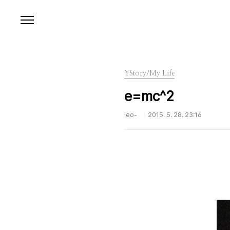
본문 바로가기
YStory/My Life
e=mc^2
leo-
2015. 5. 28. 23:16