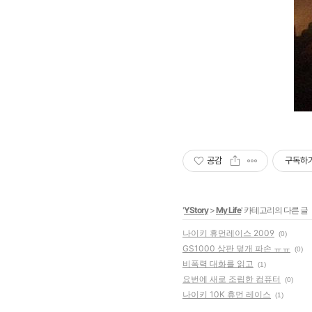
공감
구독하
'
YStory
>
My Life
' 카테고리의 다른 글
나이키 휴먼레이스 2009
(0)
GS1000 상판 덮개 파손 ㅠㅠ
(0)
비폭력 대화를 읽고
(1)
요번에 새로 조립한 컴퓨터
(0)
나이키 10K 휴먼 레이스
(1)