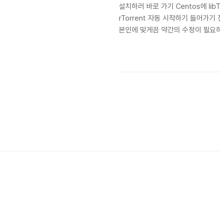
설치하러 바로 가기 Centos에 libT
rTorrent 자동 시작하기 들어가
본인에 맞게끔 약간의 수정이 필요하
알려주시면 수정하겠습니다. 아래 내
하기를 클릭하세요. id와 디렉토리는
변경 하셔야 합니다. # useradd -M ysk
mkdir..