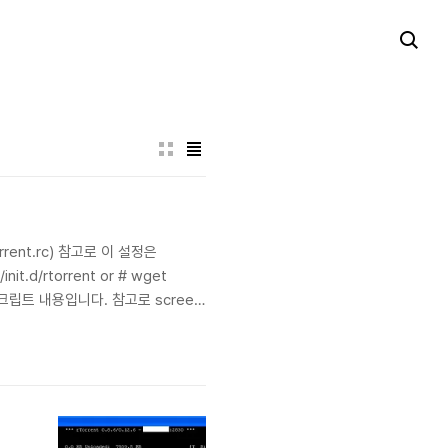
rrent.rc) 참고로 이 설정은
d/rtorrent or # wget
t ▼ 스크립트 내용입니다. 참고로 screen
bin/bash # # Star..