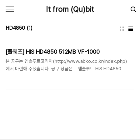
본문 바로가기
It from (Qu)bit
HD4850
(1)
[플웨즈] HIS HD4850 512MB VF-1000
본 공구는 앱솔루트코리아(http://www.abko.co.kr/index.php)
에서 마련해 주셨습니다. 공구 상품은... 앱솔루트 HIS HD4850
512MB VF-1000 상품설명
http://blog.danawa.com/prod/683138 갯수 : 20EA(1인당 1
개만, 신청가능) 가격 : 179000원(배송비포함) - 발송은 월요일
(2008년 8월 11일) 업체측에서 일괄 발송됩니다. 신청 자격 : 엠블
렘, 사양이 기입되어 있는 회원분이라면 누구나 참여 가능합니다. 신
청 방법 : -2008년 8월 9일 22:00 부터... -[신청]이라는 말머리로
신청 하신 20분께 판매하겠습니다. 20개 소진 혹은 2008년 8월 11
일이 되면 공동구매는 자동으로 종료됩니다. * 택배 발송을 위한 개
인..