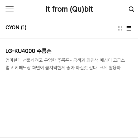
본문 바로가기
It from (Qu)bit
CYON
(1)
LG-KU4000 주름폰
엄마한테 선물하려고 구입한 주름폰~ 금색과 와인색 매칭이 고급스
럽고 키패드랑 화면이 큼지막한게 좋아 하실것 같다. 크게 활용하시
진 않겠지만 스팩도 상당히 맘에 든다.