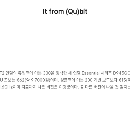
It from (Qu)bit
LF2 인텔의 듀얼코어 아톰 330을 장착한 새 인텔 Essential 시리즈 D945GC
PU 콤보는 €62(약 9'7000원)이며, 싱글코어 아톰 230 기반 보드보다 €15(약
.6GHz이며 지금까지 나온 버전은 이것뿐이다. 곧 다른 버전이 나올 것 같지는 않
0 오디오 기능을 지원하며 PCI 슬롯 하나를 장착했고, 리테일 팩을 사면 제품 보증 
한다. 올라온 ..