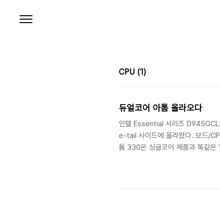
본문 바로가기
CPU
(1)
듀얼코어 아톰 올라오다
인텔 Essential 시리즈 D945GC
e-tail 사이드에 올라왔다. 보드/C
톰 330은 싱글코어 제품과 똑같은 1
2.0, Gb 랜, 2x SATA, 2.
량이 8월 말에나 안정될 거라고 예측