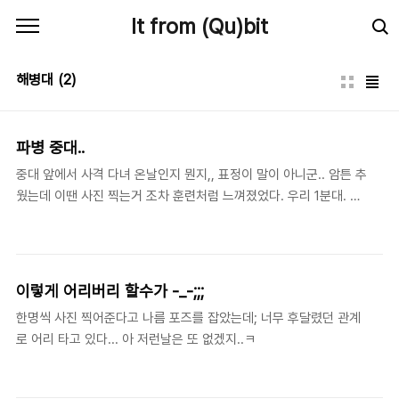
본문 바로가기
It from (Qu)bit
해병대
(2)
파병 중대..
중대 앞에서 사격 다녀 온날인지 뭔지,, 표정이 말이 아니군.. 암튼 추
웠는데 이땐 사진 찍는거 조차 훈련처럼 느껴졌었다. 우리 1분대. 역
시 나는 표정 관리가 안된다..
이렇게 어리버리 할수가 -_-;;;
한명씩 사진 찍어준다고 나름 포즈를 잡았는데; 너무 후달렸던 관계
로 어리 타고 있다... 아 저런날은 또 없겠지..ㅋ