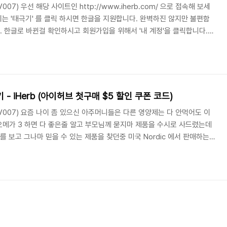
AV007) 우선 해당 사이트인 http://www.iherb.com/ 으로 접속해 보세
시는 '태극기' 를 클릭 하시면 한글을 지원합니다. 완벽하진 않지만 불편함
. 한글로 바뀐걸 확인하시고 회원가입을 위해서 '내 계정'을 클릭합니다.
고 우측 상단에서 '내 계정' 을 클릭하면 위 사진처럼 로그인과 신규계정
이메일 주소와 패스워드를 두번씩 입력하신 후 안내이메일에 대한 옵션을 선
 클릭하세요. '아니요.' 를 선택하셔도 이메일로 트래킹 넘버등 주문관련 내
하고자 ..
- iHerb (아이허브 첫구매 $5 할인 쿠폰 코드)
 FAV007) 요즘 나이 좀 있으신 아주머니들은 다른 영양제는 다 안먹어도 이
 오메가 3 하면 다 좋은줄 알고 부모님께 묻지마 제품을 수시로 사드렸는데
를 보고 그나마 믿을 수 있는 제품을 찾던중 미국 Nordic 에서 판매하는
알게되고 이것만 주문하고 있습니다. 뭐 해당 제품은 국내에서도 잘 알려진 제품이
. 1000mg 당 오메가 3 는 120mg 밖에 없는거 드시지 말고 꼭
제품을 찾아 드시기 바랍니다. 어쨋든 이 글에서는 이게 중요한게 아니고 해
있는..