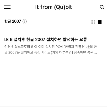
본문 바로가기
It from (Qu)bit
한글 2007
(1)
I.E 8 설치후 한글 2007 설치하면 발생하는 오류
인터넷 익스플로러 8 이 이미 설치된 PC에 '한글과 컴퓨터' 社의 한
글 2007을 설치하고 특정 사이트(거의 대부분)에 접속하면 복원 오
류가 발생한다. 오류를 해결하기 위한 페이지를 찾는것도 불가능할
정도로 거의 웹서핑을 할수없는 상황이 연출된다. 이 오류의 원인은
IE8에서 사용하는 자비스크립트(jscript.dll) 모듈이 한글 2007이
설치 되면서 다른 버전으로 교체가 되어 발생하는 것으로 알려졌다.
이전까지 양사가 서로 책임을 떠넘기기에 급급했는데 최근 MS 에서
해결 가능한 공식 패치를 내놓았다. 기존의 해결방법은 IE8 삭제 후
재설치가 최선이었지만 이번 업데이트로 인해 간단한 패치파일 설치
만으로도 해결이 가능해졌다. 또한, 확인한 바로는 중요업데이트에
이 내용이 추가되어 Windows U..