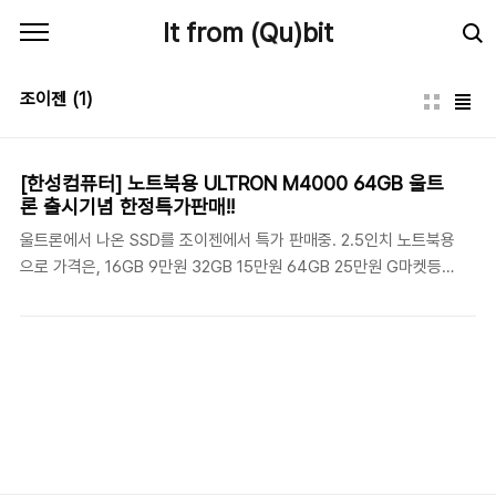
본문 바로가기
It from (Qu)bit
조이젠
(1)
[한성컴퓨터] 노트북용 ULTRON M4000 64GB 울트
론 출시기념 한정특가판매!!
울트론에서 나온 SSD를 조이젠에서 특가 판매중. 2.5인치 노트북용
으로 가격은, 16GB 9만원 32GB 15만원 64GB 25만원 G마켓등에
서도 동시 판매중이므로 관련 쿠폰 가진 경우 조금 더 할인 받을 수
있음 원문링크 : 클릭