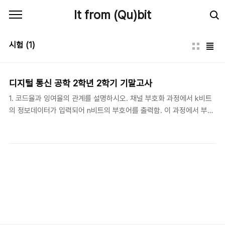
본문 바로가기
It from (Qu)bit
시험
(1)
디지털 통신 공학 2학년 2학기 기말고사
1. 코드율과 잉여율의 관계를 설명하시오. 채널 부호화 과정에서 k비트
의 정보데이터가 입력되어 n비트의 부호어를 출력함. 이 과정에서 부가
되는 n-k비트를 잉여비트라 하며 이로인해 오류제어가 가능함. -코드
율 : 총 데이터 비트율에 대한 유효비트 데이터율의 비율로 k/n 으로 나
타냄. -잉여율 : 순수한 정보데이터 k와 부가되는 잉여 비트수의 비로
(n-k)/k로 나타냄. 여기서 잉여율 = (1/코드율)-1 이므로 서로 반비례
관계가 성립함. 2. 블록인터리빙에 대해 설명하시오. 오류가 집단적으로
발생되는 burst오류를 방지하기 위한 기술 Burst Error을 Random
Error화 함. 송신측- 데이터 전송 전 입력은 Y축으로 쓰고 출력은 X축
으로 정렬(인터리빙) 수신측- 반대의 과정을 거침(디인..