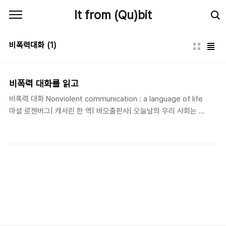
본문 바로가기
It from (Qu)bit
비폭력대화
(1)
비폭력 대화를 읽고
비폭력 대화 Nonviolent communication : a language of life
마셜 로젠버그| 캐서린 한 역| 바오출판사| 오늘날의 우리 사회는 폭
력적이고 공격적인 대화로 갈등과 분열을 겪고 있다. 대표적인 예로
정치권을 보면 알 수 있는데 국회토론이나 국정감사를 보면 잘잘못
을 떠나 처음부터 끝까지 서로를 조롱하고 협박하는 것으로 일관하
는 것을 볼 수 있다. 얼마 전 있었던 국정감사에서는 시민을 참고인
으로 불러놓고 억측과 쏘아붙이기로 질의시간 내내 윽박지르며 추궁
했는데 개인적인 생각이지만 이는 우리나라 정치인들이 가진 고질적
문제라고 생각한다. 이들의 대화를 살펴보면 공통적인 것이 있다. 자
신의 주장이 그 누구의 판단에도 억측임에 분명 하지만 스스로는 그
것이 남들에게 반드시 관철되어야 하..