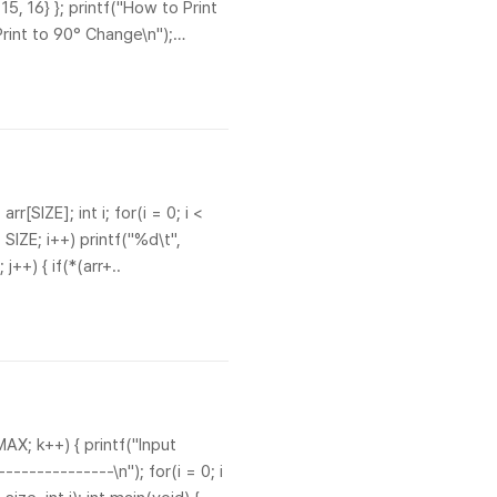
14, 15, 16} }; printf("How to Print
Print to 90° Change\n");
[SIZE]; int i; for(i = 0; i <
< SIZE; i++) printf("%d\t",
; j++) { if(*(arr+..
MAX; k++) { printf("Input
--------------\n"); for(i = 0; i