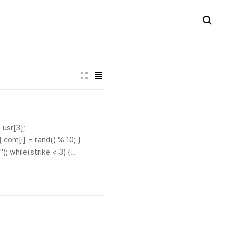
 usr[3];
{ com[i] = rand() % 10; }
; while(strike < 3) {