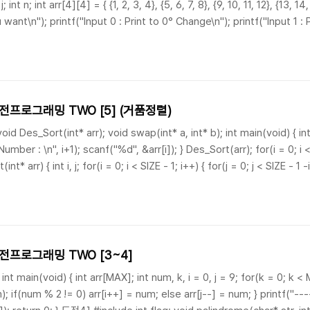
j; int n; int arr[4][4] = { {1, 2, 3, 4}, {5, 6, 7, 8}, {9, 10, 11, 12}, {13, 
nt\n"); printf("Input 0 : Print to 0° Change\n"); printf("Input 1 : 
프로그래밍 TWO [5] (거품정렬)
Des_Sort(int* arr); void swap(int* a, int* b); int main(void) { int arr
umber : \n", i+1); scanf("%d", &arr[i]); } Des_Sort(arr); for(i = 0; i 
nt* arr) { int i, j; for(i = 0; i < SIZE - 1; i++) { for(j = 0; j < SIZE - 1 -i
프로그래밍 TWO [3~4]
main(void) { int arr[MAX]; int num, k, i = 0, j = 9; for(k = 0; k < 
 if(num % 2 != 0) arr[i++] = num; else arr[j--] = num; } printf("----