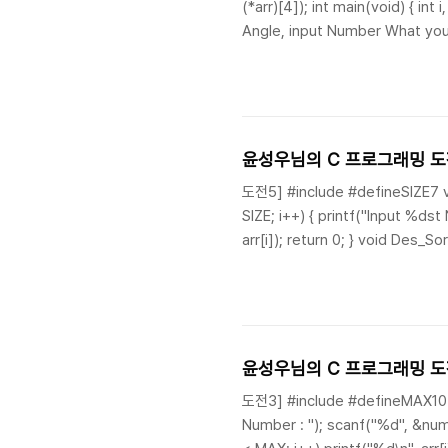
(*arr)[4]); int main(void) { int i, 
Angle, input Number What you wa
printf("Input 2 : Print to 180..
윤성우님의 C 프로그래밍 도전
도전5] #include #defineSIZE7 void 
SIZE; i++) { printf("Input %dst N
arr[i]); return 0; } void Des_Sort(i
윤성우님의 C 프로그래밍 도전
도전3] #include #defineMAX10 int 
Number : "); scanf("%d", &num);