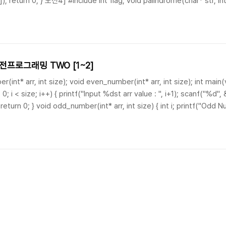
]); return 0; } 도전4] #include int flag; void palindrome(char* str, int s
프로그래밍 TWO [1~2]
t* arr, int size); void even_number(int* arr, int size); int main(void
= 0; i < size; i++) { printf("Input %dst arr value : ", i+1); scanf("%d"
eturn 0; } void odd_number(int* arr, int size) { int i; printf("Odd Numb