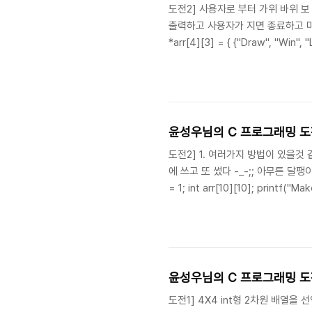
도전2] 사용자로 부터 가위 바위 보
출력하고 사용자가 지면 종료하고 마지막에는 게
*arr[4][3] = { {"Draw", "Win", "
srand((int)time(NULL)); printf(
윤성우님의 C 프로그래밍 도전
도전2] 1. 여러가지 방법이 있을
에 쓰고 또 썼다 -_-;; 아무튼 달팽이 배열 재미
= 1; int arr[10][10]; printf("Mak
while(repeat != 0) { /* make arra
윤성우님의 C 프로그래밍 도전
도전1] 4X4 int형 2차원 배열을 