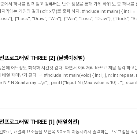
 중에서 하나를 입력 받고 컴퓨터는 난수 생성을 통해 가위 바위 보 중 하나를
임의 결과(x승 x무)를 출력 하자. #include int main() { int i = 0, j =
Loss"}, {"Loss", "Draw", "Win"}, {"Win", "Loss", "Draw"}, {"Rock", "Sc
"\t*The game of paper*\n"); while(1) { printf("Rock(1) ..
프로그래밍 THREE [2] (달팽이정렬)
것 같은데 어느정도 최적화 시킨것 같다. 짜면서 이리저리 바꾸고 처음 생각 하
난거 같다. ㅋ #include int main(void) { int i, j, n; int repeat, row 
e N * N Snail array....\n"); printf("Input N (Max value is 10) : "); sc
y for row */ for(i = 0; i < ..
프로그래밍 THREE [1] (배열회전)
선언하고, 배열의 요소들을 오른쪽 90도씩 이동시켜서 출력하는 프로그램을 작성해 보자. 