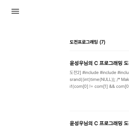
본문 바로가기
도전프로그래밍
(7)
윤성우님의 C 프로그래밍 도전
도전2] #include #include #include 
srand((int)time(NULL)); /* Make
if(com[0] != com[1] && com[0] 
printf("%dst Challenge\n", chal
윤성우님의 C 프로그래밍 도전