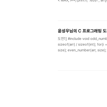
< MAX; i++) printf("%d\n", arr[i
char s..
윤성우님의 C 프로그래밍 도전
도전1] #include void odd_number(in
sizeof(arr) / sizeof(int); for(i 
size); even_number(arr, size); r