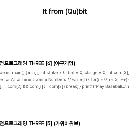
It from (Qu)bit
프로그래밍 THREE [6] (야구게임)
int main() { int i, j; int strike = 0, ball = 0, chalge = 0; int com[3],
 for All different Game Numbers */ while(1) { for(i = 0; i < 3; i++) 
!= com[2] && com[1] != com[2]) break; } printf("Play Baseball...\n")
ge+1); /..
프로그래밍 THREE [5] (가위바위보)