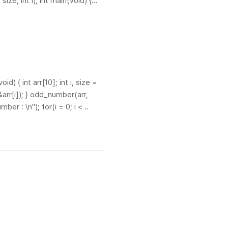
ize, int i); int main(void) {
) { int arr[10]; int i, size =
, &arr[i]); } odd_number(arr,
er : \n"); for(i = 0; i < ..