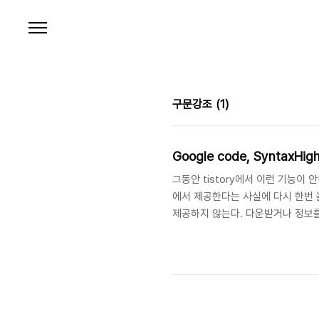
본문 바로가기
구문강조
(1)
Google code, SyntaxHigh
그동안 tistory에서 이런 기능이 
에서 제공한다는 사실에 다시 한번 놀랐
제공하지 않는다. 다운받거나 정보를
SyntaxHighlighter_1.5.
다. Styles 디렉토리에는 css 파
으므로 둘중 하나를 선택해서 업로드
직접올리기로 가서 Styles 폴더와 