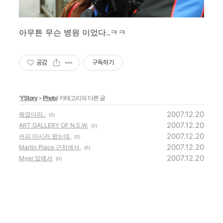
아무튼 무슨 병원 이었다..ㅋㅋ
공감
구독하기
'
YStory
>
Photo
' 카테고리의 다른 글
2007.12.20
뭐였더라..
(0)
2007.12.20
ART GALLERY OF N.S.W.
(0)
2007.12.20
커피 마시러 왔는데.
(0)
2007.12.20
Martin Place 근처에서,
(0)
2007.12.20
Myer 앞에서
(0)