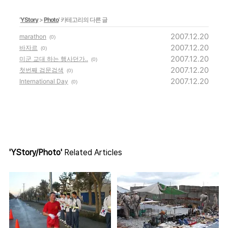
'
YStory
>
Photo
' 카테고리의 다른 글
2007.12.20
marathon
(0)
2007.12.20
바자르
(0)
2007.12.20
미군 교대 하는 행사던가..
(0)
2007.12.20
첫번째 검문검색
(0)
2007.12.20
International Day
(0)
'YStory/Photo'
Related Articles