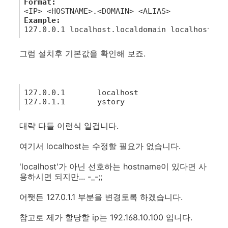
1
Format:
2
<
IP
>
<
HOSTNAME
>
.
<
DOMAIN
>
<
ALIAS
>
3
Example:
4
127.0.0.1
localhost
.
localdomain
localhost
그럼 설치후 기본값을 확인해 보죠.
1
127.0.0.1
localhost
2
127.0.1.1
ystory
대략 다들 이런식 일겁니다.
여기서 localhost는 수정할 필요가 없습니다.
'localhost'가 아닌 선호하는 hostname이 있다면 사
용하시면 되지만... -_-;;
어쨋든 127.0.1.1 부분을 변경토록 하겠습니다.
참고로 제가 할당할 ip는 192.168.10.100 입니다.