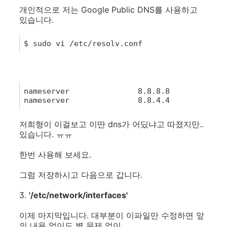
개인적으로 저는 Google Public DNS를 사용하고
있습니다.
1
$
sudo
vi
/
etc
/resolv.conf
1
nameserver
8.8.8.8
2
nameserver
8.8.4.4
저희형이 이걸보고 이딴 dns가 어딨냐고 따졌지만..
있습니다. ㅠㅠ
한번 사용해 보세요.
그럼 저장하시고 다음으로 갑니다.
3.
'/etc/network/interfaces'
이제 마지막입니다. 대부분이 이파일만 수정하면 앞
의 내용 없이도 별 문제 없이