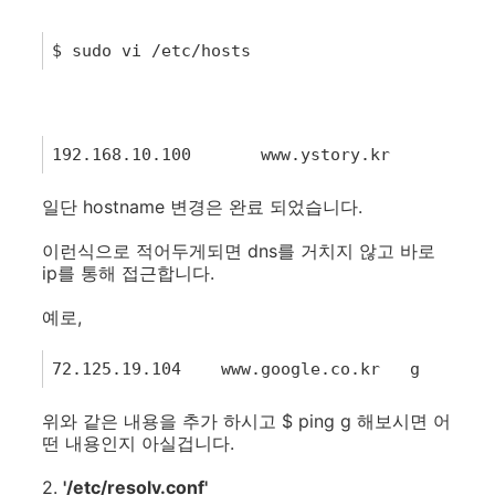
1
$
sudo
vi
/
etc
/
hosts
1
192.168.10.100
www
.
ystory
.
kr
yst
일단 hostname 변경은 완료 되었습니다.
이런식으로 적어두게되면 dns를 거치지 않고 바로
ip를 통해 접근합니다.
예로,
1
72.125.19.104
www
.
google
.
co
.
kr
g
위와 같은 내용을 추가 하시고 $ ping g 해보시면 어
떤 내용인지 아실겁니다.
2.
'/etc/resolv.conf'